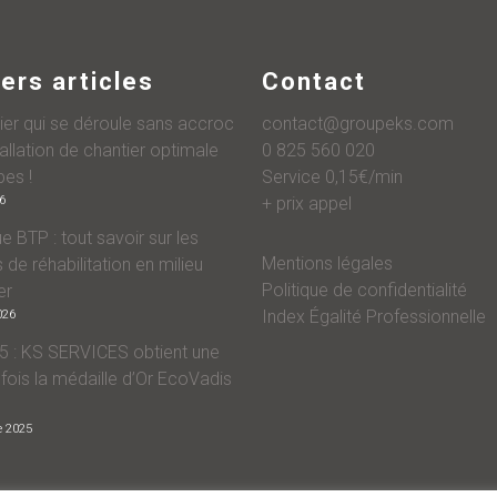
ers articles
Contact
ier qui se déroule sans accroc
contact@groupeks.com
tallation de chantier optimale
0 825 560 020
pes !
Service 0,15€/min
26
+ prix appel
e BTP : tout savoir sur les
Mentions légales
 de réhabilitation en milieu
Politique de confidentialité
er
Index Égalité Professionnelle
026
 : KS SERVICES obtient une
 fois la médaille d’Or EcoVadis
e 2025