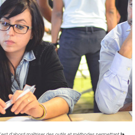
 pour fermer
, c’est d’abord maîtriser des outils et méthodes permettant
la