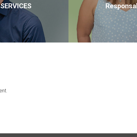
S SERVICES
Responsab
nt.