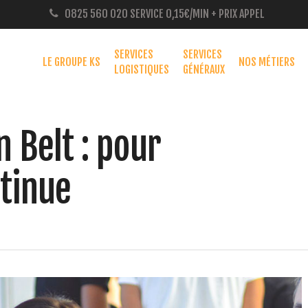
0825 560 020
SERVICE 0,15€/MIN + PRIX APPEL
SERVICES
SERVICES
LE GROUPE KS
NOS MÉTIERS
LOGISTIQUES
GÉNÉRAUX
n Belt : pour
ntinue