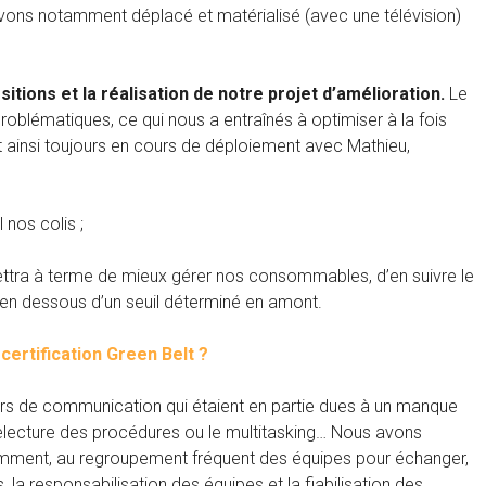
vons notamment déplacé et matérialisé (avec une télévision)
sitions et la réalisation de notre projet d’amélioration.
Le
oblématiques, ce qui nous a entraînés à optimiser à la fois
t ainsi toujours en cours de déploiement avec Mathieu,
 nos colis ;
rmettra à terme de mieux gérer nos consommables, d’en suivre le
 en dessous d’un seuil déterminé en amont.
certification Green Belt ?
rs de communication qui étaient en partie dues à un manque
 relecture des procédures ou le multitasking… Nous avons
amment, au regroupement fréquent des équipes pour échanger,
 la responsabilisation des équipes et la fiabilisation des