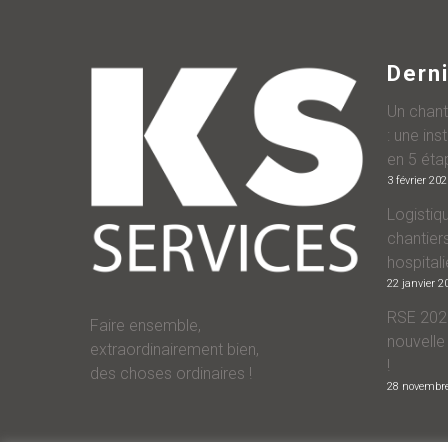
Derni
Un chant
: une ins
en 5 éta
3 février 20
Logistiqu
chantiers
hospitali
22 janvier 2
RSE 2025
Faire ensemble,
nouvelle
extraordinairement bien,
!
des choses ordinaires !
28 novembr