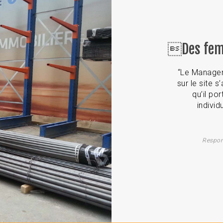
Des fem
“
Le Manager 
sur le site s
qu’il po
individ
Respon