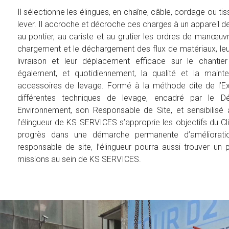
Il sélectionne les élingues, en chaîne, câble, cordage ou ti
lever. Il accroche et décroche ces charges à un appareil d
au pontier, au cariste et au grutier les ordres de manœuvr
chargement et le déchargement des flux de matériaux, leu
livraison et leur déplacement efficace sur le chantier
également, et quotidiennement, la qualité et la main
accessoires de levage. Formé à la méthode dite de l’Ex
différentes techniques de levage, encadré par le Dép
Environnement, son Responsable de Site, et sensibilisé à
l’élingueur de KS SERVICES s’approprie les objectifs du C
progrès dans une démarche permanente d’amélioratio
responsable de site, l’élingueur pourra aussi trouver un
missions au sein de KS SERVICES.