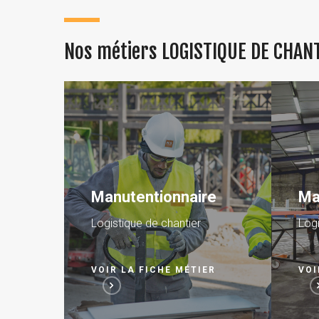
Nos métiers LOGISTIQUE DE CHAN
re
Magasinier
Ho
Logistique de chantier
Logi
ER
VOIR LA FICHE MÉTIER
VOI