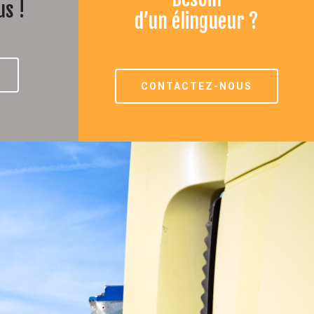
us !
d’un élingueur ?
CONTACTEZ-NOUS