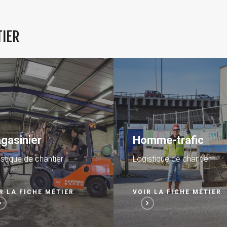
TIER
mme-trafic
Responsable de si
stique de chantier
Logistique de chantier
R LA FICHE MÉTIER
FICHE MÉTIER