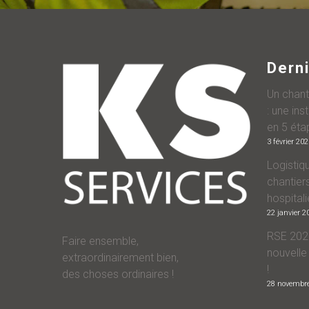
Derni
Un chant
: une ins
en 5 éta
3 février 20
Logistiqu
chantiers
hospitali
22 janvier 2
RSE 2025
Faire ensemble,
nouvelle
extraordinairement bien,
!
des choses ordinaires !
28 novembr