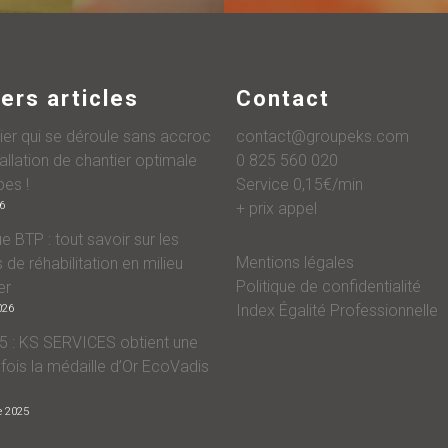
ers articles
Contact
ier qui se déroule sans accroc
contact@groupeks.com
tallation de chantier optimale
0 825 560 020
pes !
Service 0,15€/min
26
+ prix appel
e BTP : tout savoir sur les
Mentions légales
 de réhabilitation en milieu
Politique de confidentialité
er
Index Égalité Professionnelle
026
 : KS SERVICES obtient une
 fois la médaille d’Or EcoVadis
e 2025