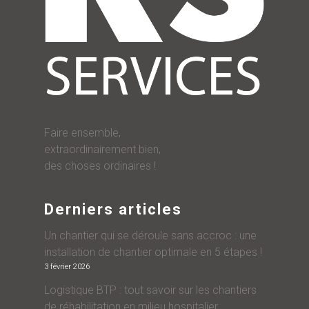
Faire ensemble,
extraordinairement bien,
des choses ordinaires !
Derniers articles
Un chantier qui se déroule sans accroc : une
installation de chantier optimale en 5 étapes !
3 février 2026
Logistique BTP : tout savoir sur les chantiers
de réhabilitation en milieu hospitalier