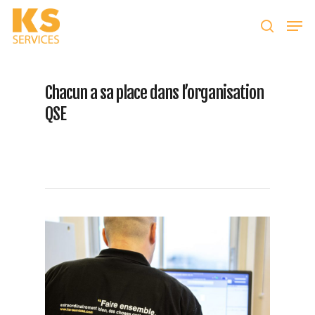
Taper entrer pour lancer la recherche ou ESC
Chacun a sa place dans l’organisation
pour fermer
QSE