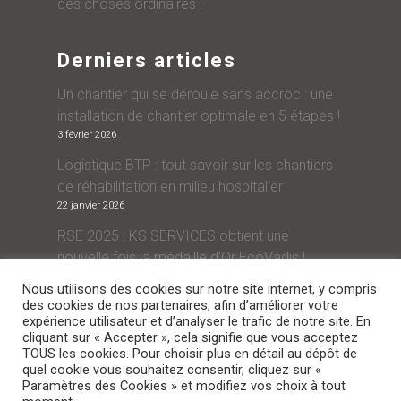
des choses ordinaires !
Derniers articles
Un chantier qui se déroule sans accroc : une
installation de chantier optimale en 5 étapes !
3 février 2026
Logistique BTP : tout savoir sur les chantiers
de réhabilitation en milieu hospitalier
22 janvier 2026
RSE 2025 : KS SERVICES obtient une
nouvelle fois la médaille d’Or EcoVadis !
28 novembre 2025
Nous utilisons des cookies sur notre site internet, y compris
des cookies de nos partenaires, afin d’améliorer votre
expérience utilisateur et d’analyser le trafic de notre site. En
Contact
cliquant sur « Accepter », cela signifie que vous acceptez
TOUS les cookies. Pour choisir plus en détail au dépôt de
quel cookie vous souhaitez consentir, cliquez sur «
contact@groupeks.com
Paramètres des Cookies » et modifiez vos choix à tout
0 825 560 020