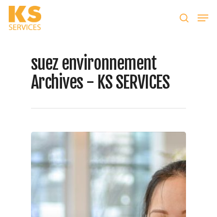
Taper entrer pour lancer la recherche ou ESC
suez environnement
pour fermer
Archives - KS SERVICES