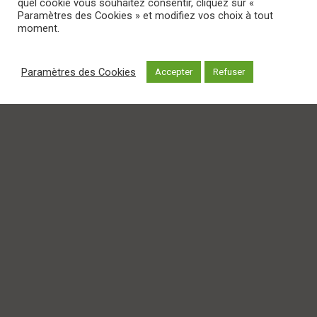
quel cookie vous souhaitez consentir, cliquez sur «
Paramètres des Cookies » et modifiez vos choix à tout
moment.
Paramètres des Cookies
Accepter
Refuser
Actualités
Les initiatives RSE de KS
SERVICES : un engagement
aussi fort que durable