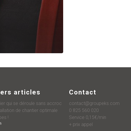
ers articles
Contact
ier qui se déroule sans accroc
contact@groupeks.com
tallation de chantier optimale
0 825 560 020
pes !
Service 0,15€/min
26
+ prix appel