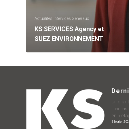
Actualités
Services Généraux
KS SERVICES Agency et
SUEZ ENVIRONNEMENT
Derni
Un chant
: une ins
en 5 éta
3 février 20