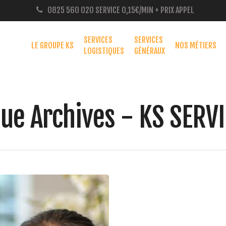
0825 560 020
SERVICE 0,15€/MIN + PRIX APPEL
SERVICES
SERVICES
LE GROUPE KS
NOS MÉTIERS
LOGISTIQUES
GÉNÉRAUX
que Archives - KS SERV
 pour fermer