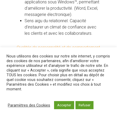
applications sous Windows™, permettant
d’améliorer la productivité. (Word, Excel,
messagerie électronique).
Sens aigu du relationnel. Capacité
d’instaurer un climat de confiance avec
les clients et avec les collaborateurs.
Qualités de personnalité et de comportement
Nous utilisons des cookies sur notre site internet, y compris
Grande persistance dans l’effort.
des cookies de nos partenaires, afin d’améliorer votre
expérience utilisateur et d’analyser le trafic de notre site. En
Bon esprit de jugement et capacité à
cliquant sur « Accepter », cela signifie que vous acceptez
évaluer correctement les situations du
TOUS les cookies. Pour choisir plus en détail au dépôt de
client, ainsi qu’un grand sens des
quel cookie vous souhaitez consentir, cliquez sur «
Paramètres des Cookies » et modifiez vos choix à tout
responsabilités.
moment.
Enthousiasme et volonté de construire
pour l’avenir.
Ambition, et désir de développer une
Paramètres des Cookies
Accepter
Refuser
carrière plutôt que de simplement gagner
un salaire.