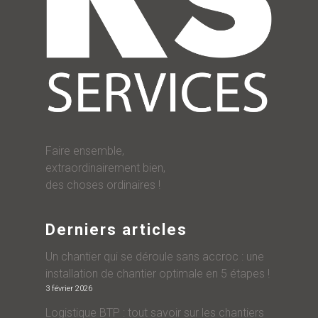
Faire ensemble,
extraordinairement bien,
des choses ordinaires !
Derniers articles
Un chantier qui se déroule sans accroc : une
installation de chantier optimale en 5 étapes !
3 février 2026
Logistique BTP : tout savoir sur les chantiers