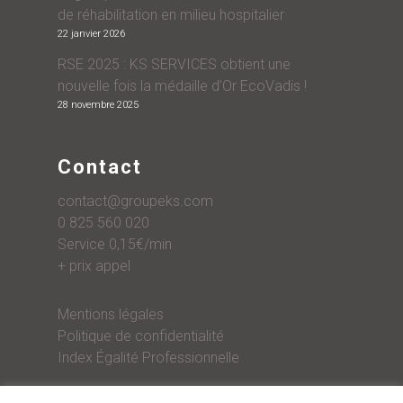
de réhabilitation en milieu hospitalier
22 janvier 2026
RSE 2025 : KS SERVICES obtient une
nouvelle fois la médaille d’Or EcoVadis !
28 novembre 2025
Contact
contact@groupeks.com
0 825 560 020
Service 0,15€/min
+ prix appel
Mentions légales
Politique de confidentialité
Index Égalité Professionnelle